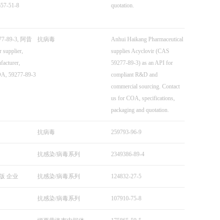
57-51-8
quotation.
277-89-3, 阿昔
抗病毒
Anhui Haikang Pharmaceutical
supplier,
supplies Acyclovir (CAS
facturer,
59277-89-3) as an API for
A, 59277-89-3
compliant R&D and
commercial sourcing. Contact
us for COA, specifications,
packaging and quotation.
抗病毒
259793-96-9
抗感染/病毒系列
2349386-89-4
版 企业
抗感染/病毒系列
124832-27-5
抗感染/病毒系列
107910-75-8