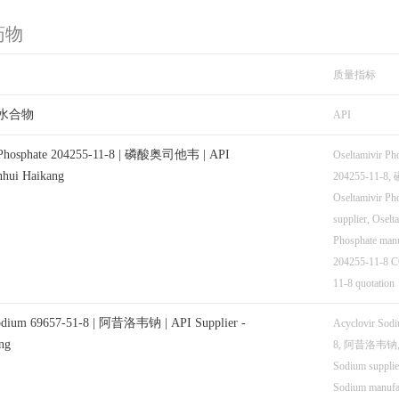
药物
质量指标
水合物
API
r Phosphate 204255-11-8 | 磷酸奥司他韦 | API
Oseltamivir Ph
nhui Haikang
204255-11-
Oseltamivir Ph
supplier, Oselt
Phosphate manu
204255-11-8 
11-8 quotation
Sodium 69657-51-8 | 阿昔洛韦钠 | API Supplier -
Acyclovir Sod
ng
8, 阿昔洛韦钠, A
Sodium supplie
Sodium manufac