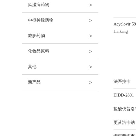
>
风湿病药物
>
中枢神经药物
Acyclovir 5
Haikang
>
减肥药物
>
化妆品原料
>
其他
>
法匹拉韦
新产品
EIDD-2801
盐酸伐昔洛
更昔洛韦钠