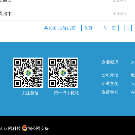
盐酸盐
企业标准
更昔洛韦
企业标准
共16条 当前1/2页
首页
前一页
1
企业概况
人
公司介绍
最
企业文化
人
资质荣誉
在
关注微信 扫一扫手机站
亿网科技
皖公网安备
d.