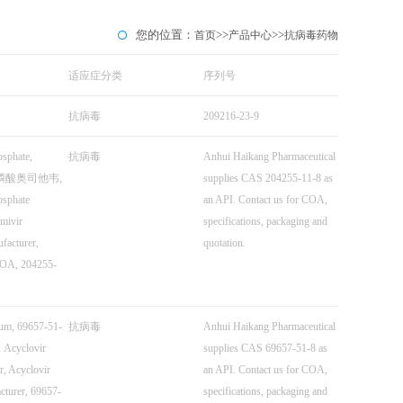
您的位置：
>>
>>
首页
产品中心
抗病毒药物
适应症分类
序列号
抗病毒
209216-23-9
osphate,
抗病毒
Anhui Haikang Pharmaceutical
8, 磷酸奥司他韦,
supplies CAS 204255-11-8 as
osphate
an API. Contact us for COA,
amivir
specifications, packaging and
facturer,
quotation.
COA, 204255-
ium, 69657-51-
抗病毒
Anhui Haikang Pharmaceutical
cyclovir
supplies CAS 69657-51-8 as
r, Acyclovir
an API. Contact us for COA,
turer, 69657-
specifications, packaging and