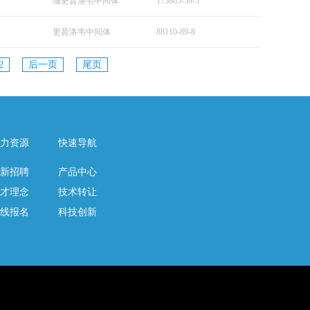
缬更昔洛韦中间体
175865-59-5
更昔洛韦中间体
88110-89-8
2
后一页
尾页
力资源
快速导航
新招聘
产品中心
才理念
技术转让
线报名
科技创新